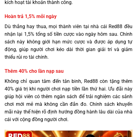
kích hoạt tài khoản thành công.
Hoàn trả 1,5% mỗi ngày
Dù thắng hay thua, mọi thành viên tại nhà cái Red88 đều
nhận lại 1,5% tổng số tiền cược vào ngày hôm sau. Chính
sách này không giới hạn mức cược và được áp dụng tự
động, giúp người chơi kéo dài thời gian giải trí và giảm
thiểu rủi ro tài chính.
Thêm 40% cho lần nạp sau
Không chỉ quan tâm đến tân binh, Red88 còn tặng thêm
40% giá trị khi người chơi nạp tiền lần thứ hai. Ưu đãi này
giúp hội viên có thêm ngân sách để trải nghiệm các sảnh
chơi mới mẻ mà không cần đắn đo. Chính sách khuyến
mãi này thể hiện rõ định hướng đồng hành lâu dài của nhà
cái với cộng đồng người chơi.