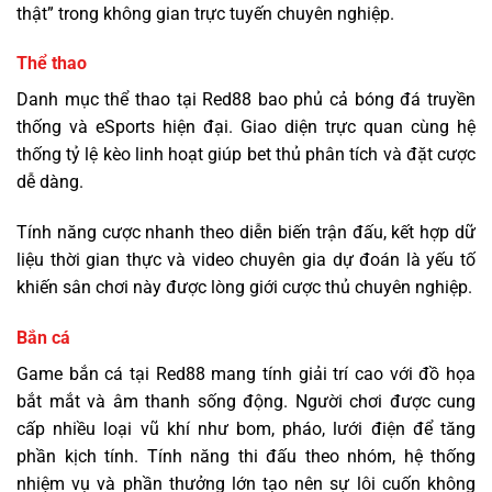
thật” trong không gian trực tuyến chuyên nghiệp.
Thể thao
Danh mục thể thao tại Red88 bao phủ cả bóng đá truyền
thống và eSports hiện đại. Giao diện trực quan cùng hệ
thống tỷ lệ kèo linh hoạt giúp bet thủ phân tích và đặt cược
dễ dàng.
Tính năng cược nhanh theo diễn biến trận đấu, kết hợp dữ
liệu thời gian thực và video chuyên gia dự đoán là yếu tố
khiến sân chơi này được lòng giới cược thủ chuyên nghiệp.
Bắn cá
Game bắn cá tại Red88 mang tính giải trí cao với đồ họa
bắt mắt và âm thanh sống động. Người chơi được cung
cấp nhiều loại vũ khí như bom, pháo, lưới điện để tăng
phần kịch tính. Tính năng thi đấu theo nhóm, hệ thống
nhiệm vụ và phần thưởng lớn tạo nên sự lôi cuốn không