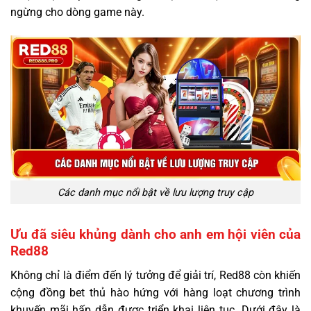
ngừng cho dòng game này.
Các danh mục nổi bật về lưu lượng truy cập
Ưu đã siêu khủng dành cho anh em hội viên của
Red88
Không chỉ là điểm đến lý tưởng để giải trí, Red88 còn khiến
cộng đồng bet thủ hào hứng với hàng loạt chương trình
khuyến mãi hấp dẫn được triển khai liên tục. Dưới đây là