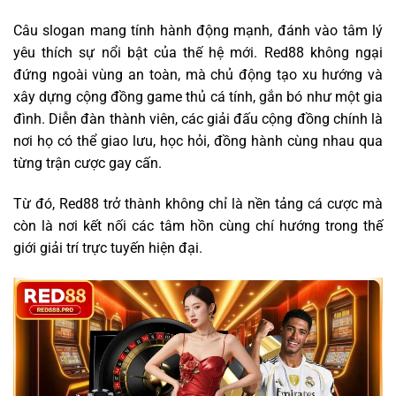
Câu slogan mang tính hành động mạnh, đánh vào tâm lý
yêu thích sự nổi bật của thế hệ mới. Red88 không ngại
đứng ngoài vùng an toàn, mà chủ động tạo xu hướng và
xây dựng cộng đồng game thủ cá tính, gắn bó như một gia
đình. Diễn đàn thành viên, các giải đấu cộng đồng chính là
nơi họ có thể giao lưu, học hỏi, đồng hành cùng nhau qua
từng trận cược gay cấn.
Từ đó, Red88 trở thành không chỉ là nền tảng cá cược mà
còn là nơi kết nối các tâm hồn cùng chí hướng trong thế
giới giải trí trực tuyến hiện đại.