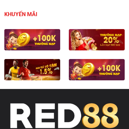
KHUYẾN MÃI