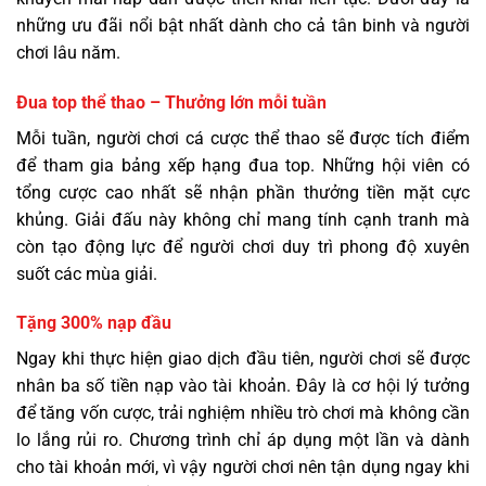
những ưu đãi nổi bật nhất dành cho cả tân binh và người
chơi lâu năm.
Đua top thể thao – Thưởng lớn mỗi tuần
Mỗi tuần, người chơi cá cược thể thao sẽ được tích điểm
để tham gia bảng xếp hạng đua top. Những hội viên có
tổng cược cao nhất sẽ nhận phần thưởng tiền mặt cực
khủng. Giải đấu này không chỉ mang tính cạnh tranh mà
còn tạo động lực để người chơi duy trì phong độ xuyên
suốt các mùa giải.
Tặng 300% nạp đầu
Ngay khi thực hiện giao dịch đầu tiên, người chơi sẽ được
nhân ba số tiền nạp vào tài khoản. Đây là cơ hội lý tưởng
để tăng vốn cược, trải nghiệm nhiều trò chơi mà không cần
lo lắng rủi ro. Chương trình chỉ áp dụng một lần và dành
cho tài khoản mới, vì vậy người chơi nên tận dụng ngay khi