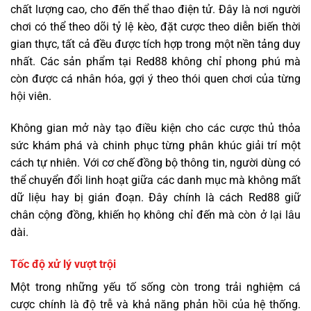
chất lượng cao, cho đến thể thao điện tử. Đây là nơi người
chơi có thể theo dõi tỷ lệ kèo, đặt cược theo diễn biến thời
gian thực, tất cả đều được tích hợp trong một nền tảng duy
nhất. Các sản phẩm tại Red88 không chỉ phong phú mà
còn được cá nhân hóa, gợi ý theo thói quen chơi của từng
hội viên.
Không gian mở này tạo điều kiện cho các cược thủ thỏa
sức khám phá và chinh phục từng phân khúc giải trí một
cách tự nhiên. Với cơ chế đồng bộ thông tin, người dùng có
thể chuyển đổi linh hoạt giữa các danh mục mà không mất
dữ liệu hay bị gián đoạn. Đây chính là cách Red88 giữ
chân cộng đồng, khiến họ không chỉ đến mà còn ở lại lâu
dài.
Tốc độ xử lý vượt trội
Một trong những yếu tố sống còn trong trải nghiệm cá
cược chính là độ trễ và khả năng phản hồi của hệ thống.