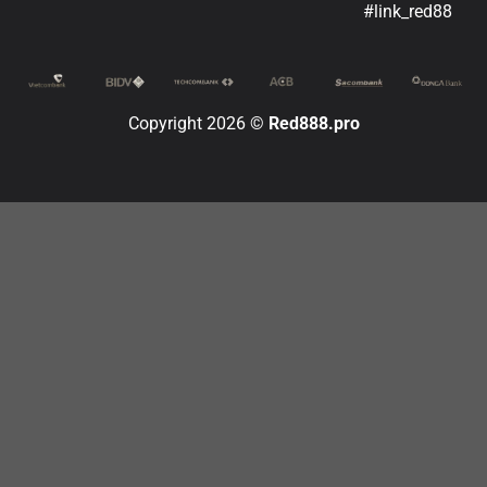
#link_red88
Copyright 2026 ©
Red888.pro