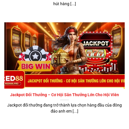
hút hàng [...]
Jackpot Đổi Thưởng – Cơ Hội Săn Thưởng Lớn Cho Hội Viên
Jackpot đổi thưởng đang trở thành lựa chọn hàng đầu của đông
đảo anh em [...]