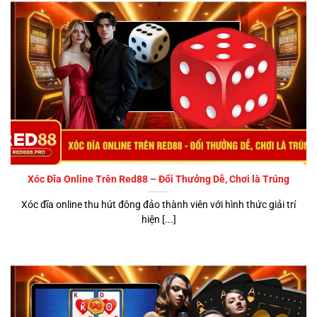
Xóc Đĩa Online Trên Red88 – Đổi Thưởng Dễ, Chơi là Trúng
Xóc đĩa online thu hút đông đảo thành viên với hình thức giải trí
hiện [...]