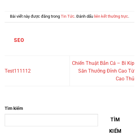
Bài viết này được đăng trong
Tin Tức
. Đánh dấu
liên kết thường trực
.
SEO
Chiến Thuật Bắn Cá – Bí Kíp
Test111112
Săn Thưởng Đỉnh Cao Từ
Cao Thủ
Tìm kiếm
TÌM
KIẾM