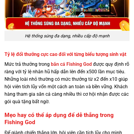
Hệ thống súng đa dạng, nhiều cấp độ mạnh
Tỷ lệ đổi thưởng cực cao đối với từng biểu tượng sinh vật
Mức trả thưởng trong
bắn cá Fishing God
được quy định rõ
ràng với tỷ lệ nhân hũ hấp dẫn lên đến x500 lần mục tiêu.
Những loài nhỏ thường có mức thưởng từ x2 đến x10 giúp
hội viên tích lũy vốn một cách an toàn và bền vững. Khách
hàng tham gia săn cá càng nhiều thì cơ hội nhận được các
gói quà tặng bất ngờ.
Mẹo hay có thể áp dụng để dễ thắng trong
Fishing God
Để giành chiến thắng lớn, hội viên cần tích lũy cho mình