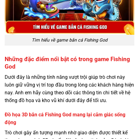
Tìm hiểu về game bắn cá Fishing God
Những đặc điểm nổi bật có trong game Fishing
God
Dưới đây là những tính năng vượt trội giúp trò chơi này
luôn giữ vững vị trí top đầu trong lòng các khách hàng hiện
nay. Anh em hãy cùng theo dõi các thông tin chi tiết về hệ
thống đồ họa và kho vũ khí dưới đây để tối ưu.
Đồ họa 3D bắn cá Fishing God mang lại cảm giác sống
động
Trò chơi gây ấn tượng mạnh nhờ giao diện được thiết kế